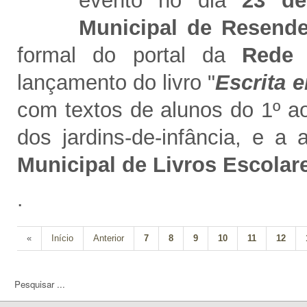
evento no dia
23 de
Municipal de Resend
formal do portal da
Rede 
lançamento do livro "
Escrita e
com textos de alunos do 1º ao 
dos jardins-de-infância, e a
Municipal de Livros Escolar
.
«
Início
Anterior
7
8
9
10
11
12