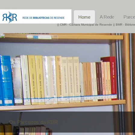
Home
A Rede
Parce
|| CMR - Câmara Municipal de Resende || BMR - Biblio
Os Parceiros da RBR