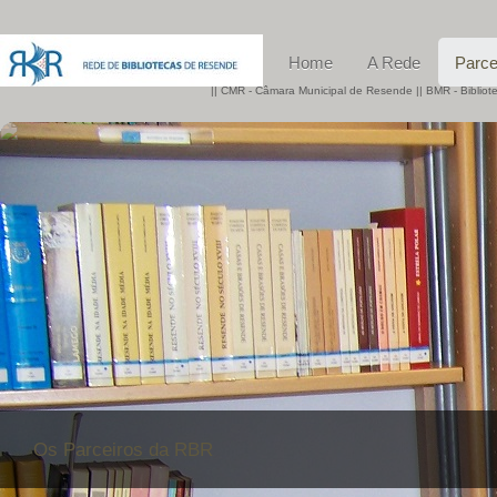
Home
A Rede
Parce
|| CMR - Câmara Municipal de Resende || BMR - Biblio
Os Parceiros da RBR