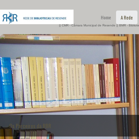
Home
A Rede
|| CMR - Câmara Municipal de Resende || BMR - Biblio
Os Parceiros da RBR