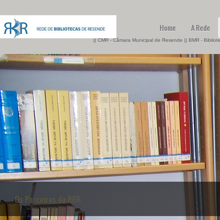
Home
A Rede
|| CMR - Câmara Municipal de Resende || BMR - Biblio
Os Parceiros da RBR