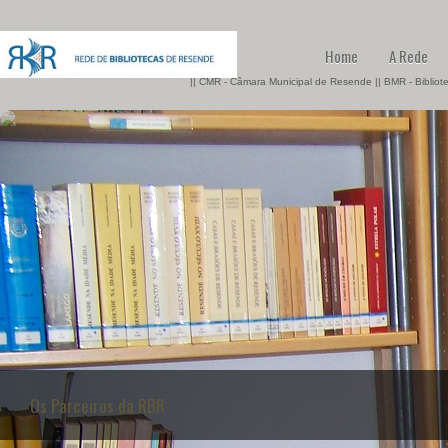
Home
A Rede
|| CMR - Câmara Municipal de Resende || BMR - Biblio
Os Parceiros da RBR