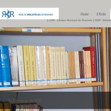
Home
A Rede
|| CMR - Câmara Municipal de Resende || BMR - Biblio
Os Parceiros da RBR