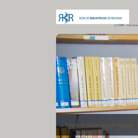
|| CMR - Câmara
Os Parceiros da RBR