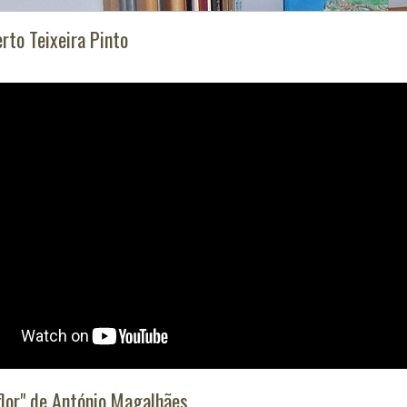
rto Teixeira Pinto
lor" de António Magalhães