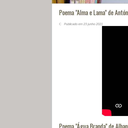
Poema "Alma e Lama" de Antóni
Publicado em 23 junho 2021
Poema "Água Branda" de Alba