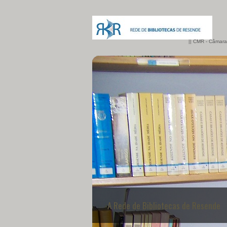
|| CMR - Câmara
Os Parceiros da RBR