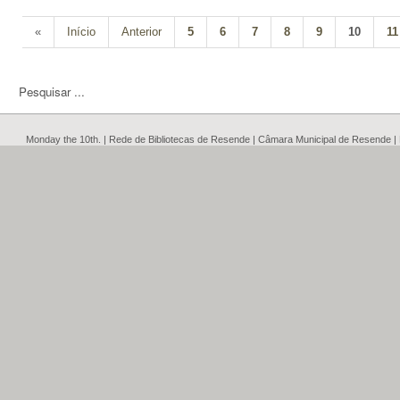
«
Início
Anterior
5
6
7
8
9
10
11
Monday the 10th. | Rede de Bibliotecas de Resende | Câmara Municipal de Resende |