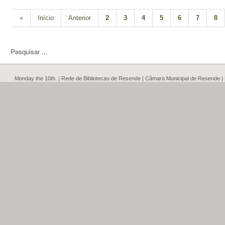
«
Início
Anterior
2
3
4
5
6
7
8
Monday the 10th. | Rede de Bibliotecas de Resende | Câmara Municipal de Resende |