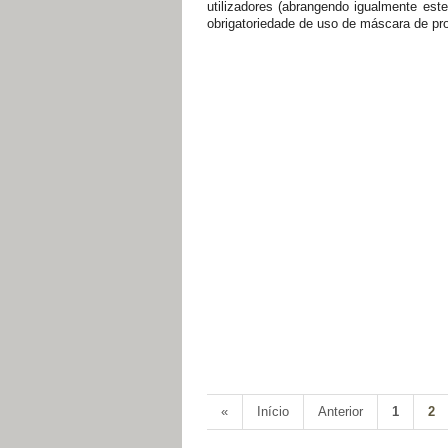
utilizadores (abrangendo igualmente est
obrigatoriedade de uso de máscara de pr
«
Início
Anterior
1
2