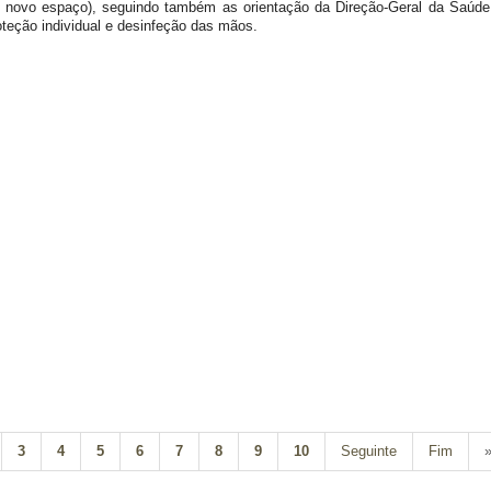
e novo espaço), seguindo também as orientação da Direção-Geral da Saúde r
oteção individual e desinfeção das mãos.
3
4
5
6
7
8
9
10
Seguinte
Fim