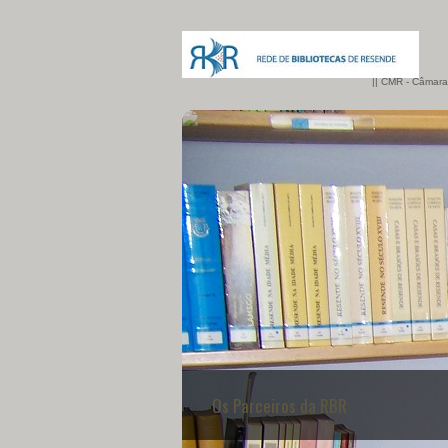
|| CMR - Câmara
Os Parceiros da RBR