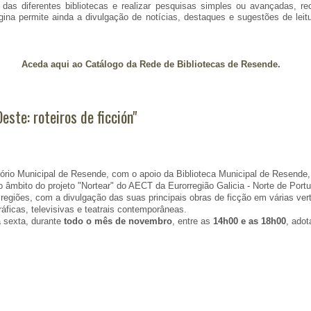
s das diferentes bibliotecas e realizar pesquisas simples ou avançadas, r
página permite ainda a divulgação de notícias, destaques e sugestões de lei
Aceda aqui ao Catálogo da Rede de Bibliotecas de Resende
.
este: roteiros de ficción"
tório Municipal de Resende, com o apoio da Biblioteca Municipal de Resende
 âmbito do projeto "Nortear" do AECT da Eurorregião Galicia - Norte de Portug
 regiões, com a divulgação das suas principais obras de ficção em várias ve
ráficas, televisivas e teatrais contemporâneas.
a sexta, durante
todo o mês de novembro
, entre as
14h00 e as 18h00
, ado